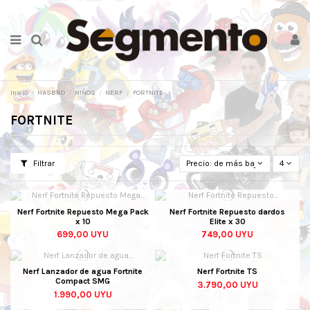
Inicio
HASBRO
NIÑOS
NERF
FORTNITE
FORTNITE
Filtrar
Precio: de más bajo a más alto
4
Nerf Fortnite Repuesto Mega Pack
Nerf Fortnite Repuesto dardos
x 10
Elite x 30
699,00 UYU
749,00 UYU
Nerf Lanzador de agua Fortnite
Nerf Fortnite TS
Compact SMG
3.790,00 UYU
1.990,00 UYU