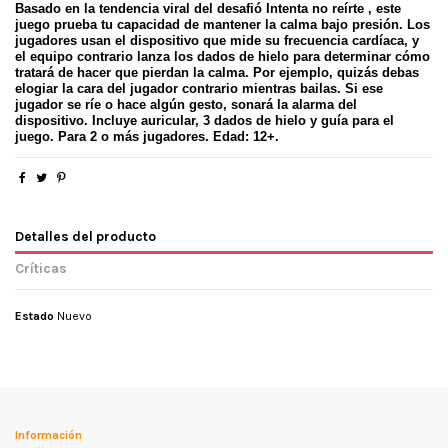
Basado en la tendencia viral del desafi
ó
Intenta no re
í
rte , este
juego prueba tu capacidad de mantener la calma bajo presi
ó
n. Los
jugadores usan el dispositivo que mide su frecuencia card
í
aca, y
el equipo contrario lanza los dados de hielo para determinar c
ó
mo
tratar
á
de hacer que pierdan la calma. Por ejemplo, quiz
á
s debas
elogiar la cara del jugador contrario mientras bailas. Si ese
jugador se r
í
e o hace alg
ú
n gesto, sonar
á
la alarma del
dispositivo. Incluye auricular, 3 dados de hielo y gu
í
a para el
juego. Para 2 o m
á
s jugadores. Edad: 12+.
Detalles del producto
Críticas
Estado
Nuevo
No reviews
Información