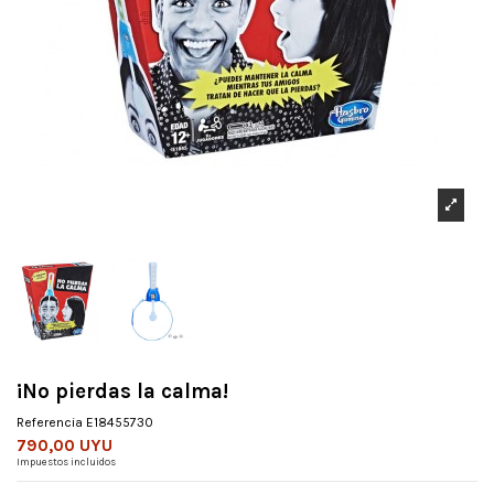
¡No pierdas la calma!
Referencia
E18455730
790,00 UYU
Impuestos incluidos