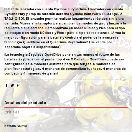
El Set de lanzador con cuerda Cyclone Fury incluye 1 lanzador con cuerda
Cyclone Fury y 1 top de rotación derecha Cyclone Roktavor R7 G04 QD02
TA22-Q S01. El lanzador permite realizar lanzamientos rápidos sin la tira
dentada. Mueve el interruptor para cambiar los modos de giro y lanzar a la
izquierda o a la derecha. Personalízalo en modo Núcleo y Pico para el tipo
de ataque o en modo Núcleo+ y Pico+ para el tipo de resistencia. ¡Arma la
mejor configuración para la batalla y controla el poder de la avanzada
tecnología QuadDrive en el QuadDrive Beystadium! (Se vende por
separado. Sujeto a disponibilidad).
¡La tecnología Beyblade QuadDrive pone en tus manos el futuro de las
batallas Beyblade con el primer top 4 en 1! Cada top QuadDrive puede ser
configurado de 4 maneras distintas para que tengas 4 maneras de
planificar estrategias, 4 maneras de personalizar tus tops, 4 maneras de
combatir ¡y 4 maneras de ganar!
Detalles del producto
Críticas
Estado
Nuevo
No reviews