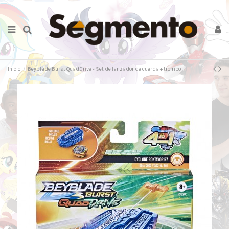
Inicio
Beyblade Burst QuadDrive - Set de lanzador de cuerda + trompo